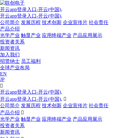
开云app登录入口-开云(中国),
开云app登录入口-开云(中国),
公司简介
发展历程
技术创新
企业宣传片
社会责任
产品介绍
光学产业
触显产业
应用终端产业
产品应用展示
投资者关系
新闻资讯
加入我们
招贤纳士
员工福利
全球产业布局
EN
JP

开云app登录入口-开云(中国),
开云app登录入口-开云(中国),

公司简介
发展历程
技术创新
企业宣传片
社会责任
产品介绍

光学产业
触显产业
应用终端产业
产品应用展示
投资者关系
新闻资讯