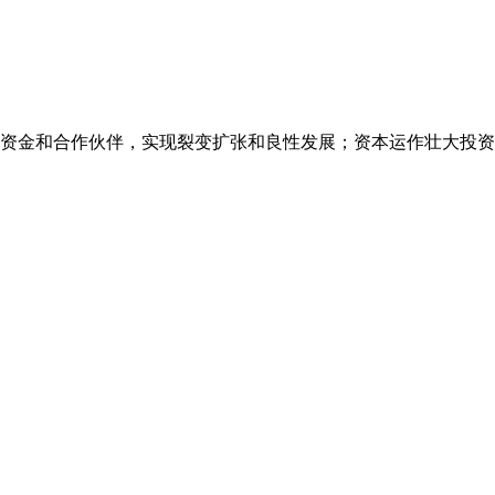
资金和合作伙伴，实现裂变扩张和良性发展；资本运作壮大投资